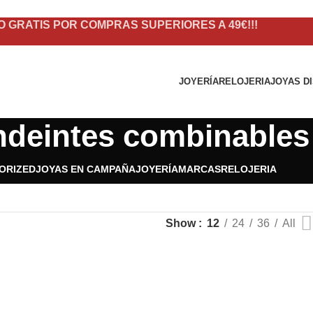
O GRATIS POR COMPRAS SUPERIORES A 49€!!!
JOYERÍA
RELOJERIA
JOYAS D
ndeintes combinables
ORIZED
JOYAS EN CAMPAÑA
JOYERÍA
MARCAS
RELOJERIA
Show
12
24
36
All