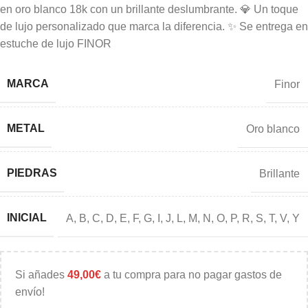
en oro blanco 18k con un brillante deslumbrante. 💎 Un toque
de lujo personalizado que marca la diferencia. ✨ Se entrega en
estuche de lujo FINOR
MARCA
Finor
METAL
Oro blanco
PIEDRAS
Brillante
INICIAL
A
,
B
,
C
,
D
,
E
,
F
,
G
,
I
,
J
,
L
,
M
,
N
,
O
,
P
,
R
,
S
,
T
,
V
,
Y
Si añades
49,00
€
a tu compra para no pagar gastos de
envío!