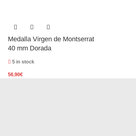
Medalla Vir
Medalla Virgen de Montserrat
Plata 40 m
40 mm Dorada
3 in stock
5 in stock
54,50
€
56,90
€