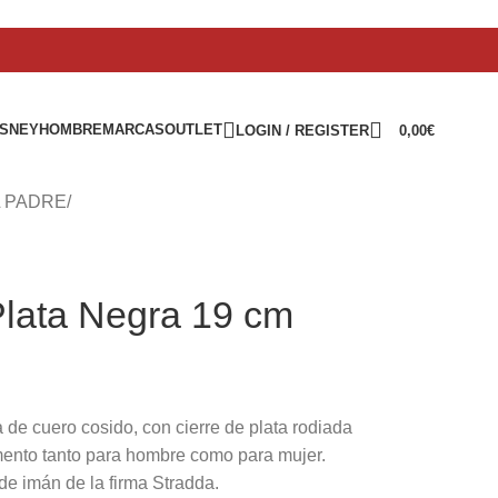
ISNEY
HOMBRE
MARCAS
OUTLET
LOGIN / REGISTER
0,00
€
L PADRE
/
Plata Negra 19 cm
a de cuero cosido, con cierre de plata rodiada
ento tanto para hombre como para mujer.
de imán de la firma Stradda.