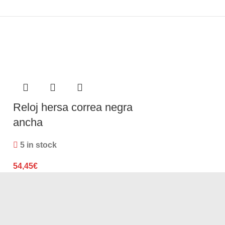
Reloj hersa correa negra
Reloj Hersa
ancha
5 in stock
5 in stock
47,20
€
54,45
€