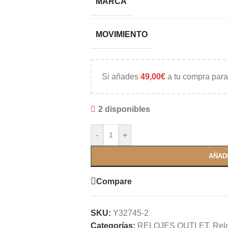
MARCA
MOVIMIENTO
Si añades
49,00
€
a tu compra para
2 disponibles
-
+
AÑAD
Compare
SKU:
Y32745-2
Categorías:
RELOJES OUTLET
,
Rel