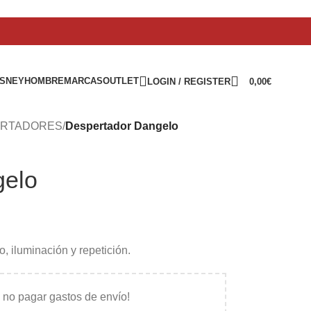
ISNEY
HOMBRE
MARCAS
OUTLET
LOGIN / REGISTER
0,00
€
ERTADORES
/
Despertador Dangelo
gelo
o, iluminación y repetición.
 no pagar gastos de envío!