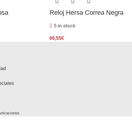
osa
Reloj Hersa Correa Negra
5 in stock
66,55
€
dad
ociales
unicaciones