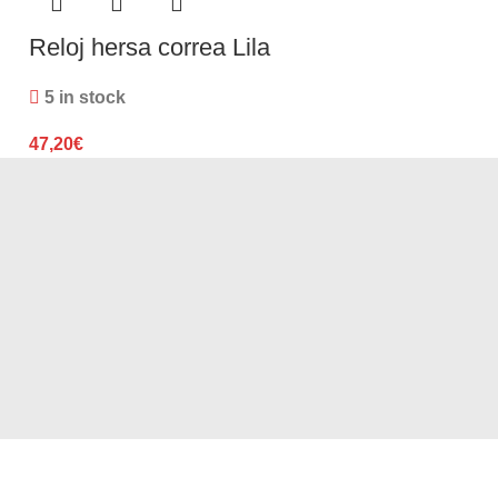
Reloj hersa correa Lila
Reloj Hersa
5 in stock
5 in stock
47,20
€
47,20
€