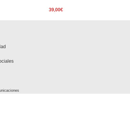
39,00
€
dad
ociales
unicaciones