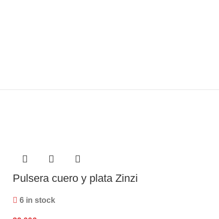
Pulsera cuero y plata Zinzi
Pulsera Zinz
perlas de cri
6 in stock
3 in stock