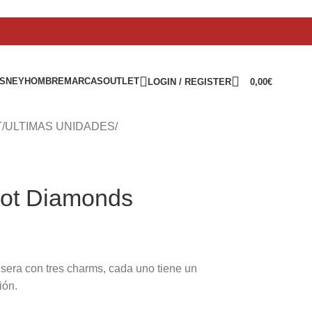
ISNEY
HOMBRE
MARCAS
OUTLET
LOGIN / REGISTER
0,00
€
T
/
ULTIMAS UNIDADES
/
Hot Diamonds
era con tres charms, cada uno tiene un
ión.