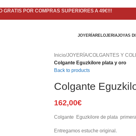
O GRATIS POR COMPRAS SUPERIORES A 49€!!!
JOYERÍA
RELOJERIA
JOYAS D
Inicio
/
JOYERÍA
/
COLGANTES Y COL
Colgante Eguzkilore plata y oro
Back to products
Colgante Eguzkilo
162,00
€
Colgante Eguzkilore de plata primera 
Entregamos estuche original.