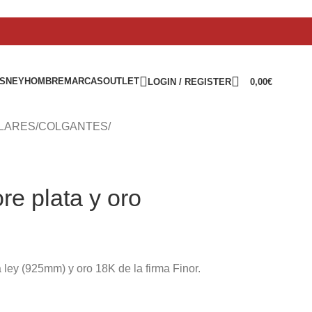
ISNEY
HOMBRE
MARCAS
OUTLET
LOGIN / REGISTER
0,00
€
LARES
/
COLGANTES
/
re plata y oro
ley (925mm) y oro 18K de la firma Finor.