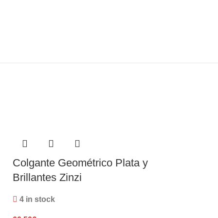
Colgante Geométrico Plata y
Colgante Est
Brillantes Zinzi
Brillantes Zi
4 in stock
3 in stock