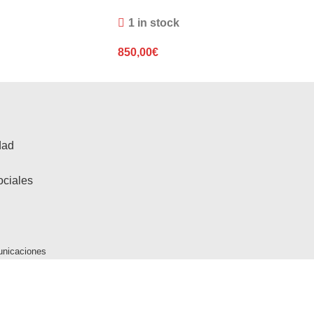
1 in stock
850,00
€
dad
ociales
unicaciones