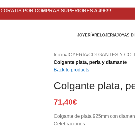
O GRATIS POR COMPRAS SUPERIORES A 49€!!!
JOYERÍA
RELOJERIA
JOYAS D
Inicio
/
JOYERÍA
/
COLGANTES Y COL
Colgante plata, perla y diamante
Back to products
Colgante plata, p
71,40
€
Colgante de plata 925mm con diamante 
Celebraciones.