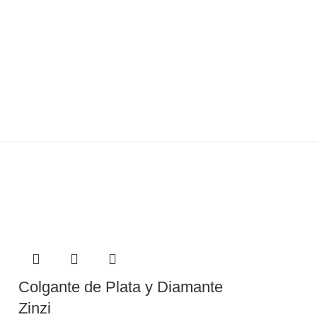
Colgante de Plata y Diamante
Colgante Ins
Zinzi
obra La Ped