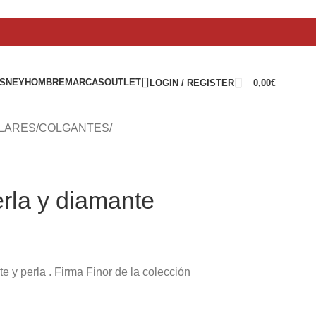
ISNEY
HOMBRE
MARCAS
OUTLET
LOGIN / REGISTER
0,00
€
LARES
/
COLGANTES
/
erla y diamante
y perla . Firma Finor de la colección