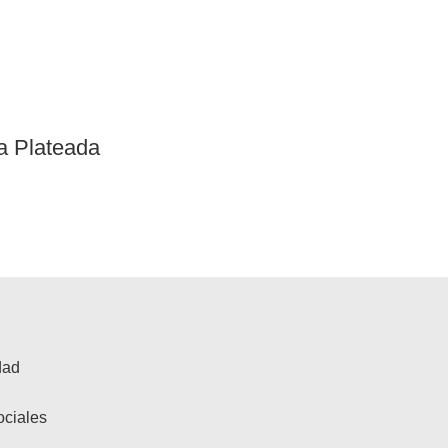
a Plateada
dad
ociales