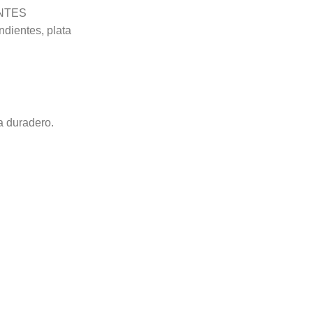
NTES
ndientes
,
plata
a duradero.