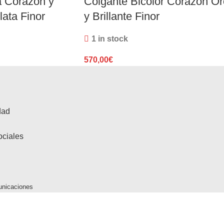
 Corazon y
Colgante Bicolor Corazón Or
lata Finor
y Brillante Finor
1 in stock
570,00
€
dad
ociales
unicaciones