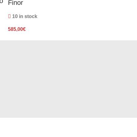
o
Colgante Bi
Finor
y Brillante F
10 in stock
5 in stock
585,00
€
725,00
€