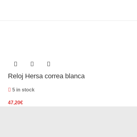
Reloj Hersa correa blanca
Reloj Hers
5 in stock
5 in stock
47,20
€
71,40
€