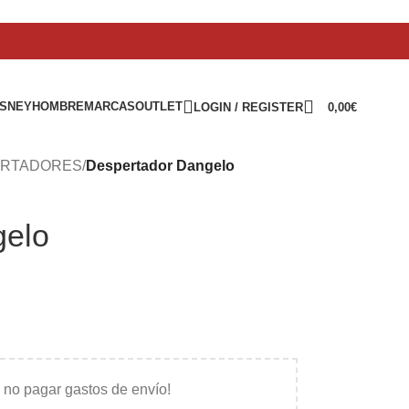
ISNEY
HOMBRE
MARCAS
OUTLET
LOGIN / REGISTER
0,00
€
ERTADORES
/
Despertador Dangelo
gelo
 no pagar gastos de envío!