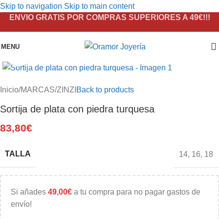
Skip to navigation
Skip to main content
ENVIO GRATIS POR COMPRAS SUPERIORES A 49€!!!
MENU
Click to enlarge
Inicio
/
MARCAS
/
ZINZI
Back to products
Sortija de plata con piedra turquesa
83,80
€
TALLA
14
,
16
,
18
Si añades
49,00
€
a tu compra para no pagar gastos de
envío!