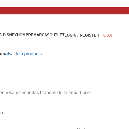
S DISNEY
HOMBRE
MARCAS
OUTLET
LOGIN / REGISTER
0,00
€
Rosa
Back to products
n rosa y circonitas blancas de la firma Luce
ma