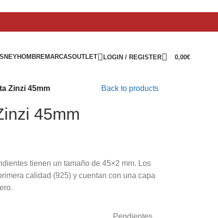
ISNEY
HOMBRE
MARCAS
OUTLET
LOGIN / REGISTER
0,00
€
ata Zinzi 45mm
Back to products
 Zinzi 45mm
pendientes tienen un tamaño de 45×2 mm. Los
primera calidad (925) y cuentan con una capa
ero.
Pendientes