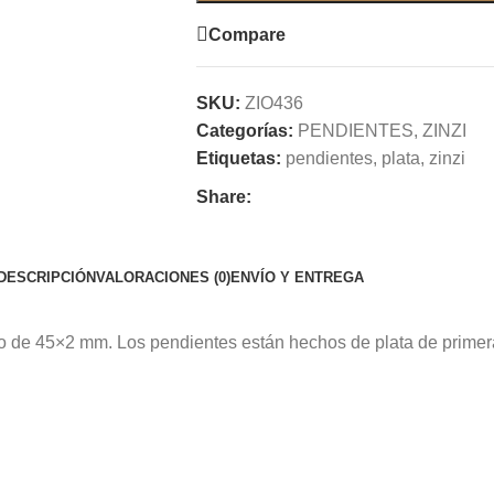
Compare
SKU:
ZIO436
Categorías:
PENDIENTES
,
ZINZI
Etiquetas:
pendientes
,
plata
,
zinzi
Share:
DESCRIPCIÓN
VALORACIONES (0)
ENVÍO Y ENTREGA
ño de 45×2 mm. Los pendientes están hechos de plata de primer