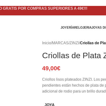
O GRATIS POR COMPRAS SUPERIORES A 49€!!!
JOYERÍA
RELOJERIA
JOYAS D
Inicio
/
MARCAS
/
ZINZI
/
Criollas de Pl
Criollas de Plata
49,00
€
Criollos lisos plateados ZINZI. Los 
pendientes están hechos de plata de 
adicional de rodio para un brillo durad
JOYA