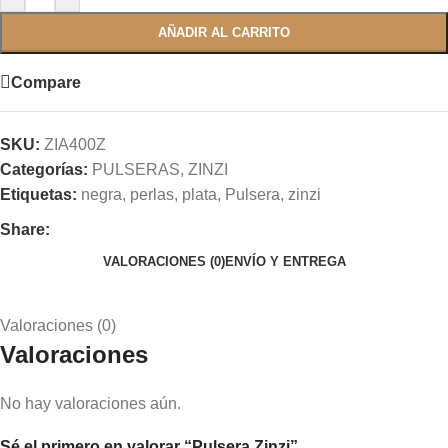
AÑADIR AL CARRITO
Compare
SKU:
ZIA400Z
Categorías:
PULSERAS
,
ZINZI
Etiquetas:
negra
,
perlas
,
plata
,
Pulsera
,
zinzi
Share:
VALORACIONES (0)
ENVÍO Y ENTREGA
Valoraciones (0)
Valoraciones
No hay valoraciones aún.
Sé el primero en valorar “Pulsera Zinzi”