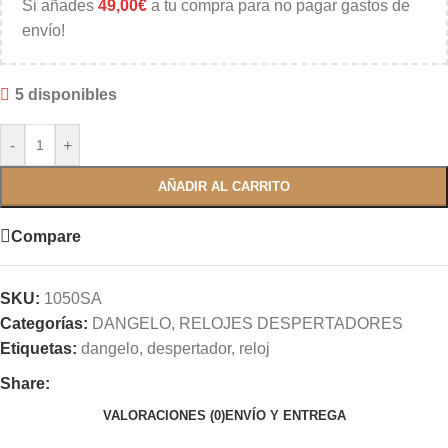
Si añades
49,00
€
a tu compra para no pagar gastos de
envío!
5 disponibles
-
+
AÑADIR AL CARRITO
Compare
SKU:
1050SA
Categorías:
DANGELO
,
RELOJES DESPERTADORES
Etiquetas:
dangelo
,
despertador
,
reloj
Share:
VALORACIONES (0)
ENVÍO Y ENTREGA