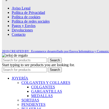
Aviso Legal
Política de Privacidad
Política de cookies
Política de redes sociales
Pagos y Envíos
Devoluciones
Contacto
2019 CREATED BY . Ecommerce desarrollado por Enova Informática y Comunic
Search
Start typing to see products you are looking for.
Search
JOYERÍA
COLGANTES Y COLLARES
COLGANTES
GARGANTILLAS
MEDALLAS
SORTIJAS
PENDIENTES
PULSERAS