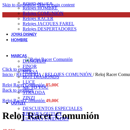
Relojes MUJER
Skip to navigation
Skip to main content
Relojes HOMBRE
Relojes COMUNIÓN
Relojes RACER
Relojes JACQUES FAREL
Relojes DESPERTADORES
JOYAS DISNEY
HOMBRE
JOYAS HOMBRE
RELOJES HOMBRE
MARCAS
DANGELO
FINOR
Click to enlarge
HERSA
Inicio
/
RELOJERIA
/
RELOJES COMUNIÓN
/
Reloj Racer Comu
HOT DIAMONDS
LUCE
Reloj Racer Comunión
85,00
€
ME TO YOU
Back to products
STRADDA
ZINZI
Reloj Racer Comunión
49,00
€
OUTLET
DESCUENTOS ESPECIALES
Reloj Racer Comunión
RELOJES OUTLET
ULTIMAS UNIDADES