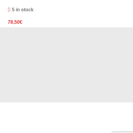
5 in stock
3 in stock
78,50
€
85,00
€