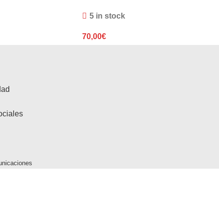
5 in stock
70,00
€
dad
ociales
unicaciones