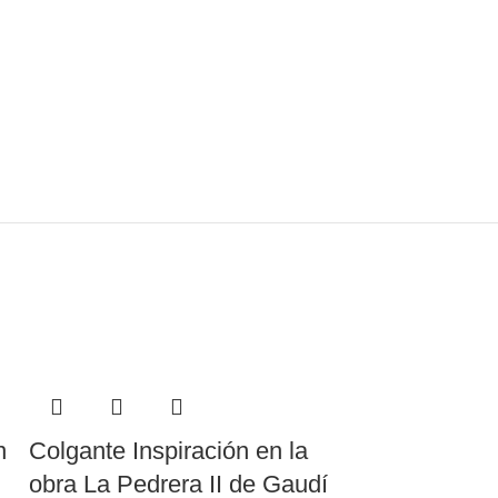
n
Colgante Inspiración en la
Colgante In
obra La Pedrera II de Gaudí
Sagrada Fam