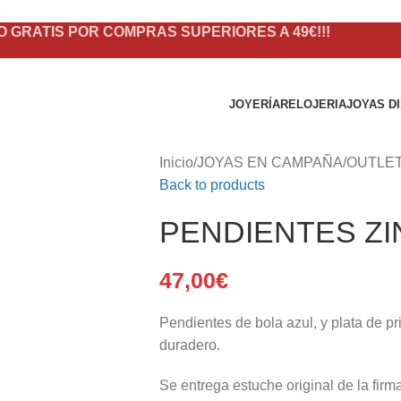
O GRATIS POR COMPRAS SUPERIORES A 49€!!!
JOYERÍA
RELOJERIA
JOYAS D
Inicio
/
JOYAS EN CAMPAÑA
/
OUTLE
Back to products
PENDIENTES ZI
47,00
€
Pendientes de bola azul, y plata de pri
duradero.
Se entrega estuche original de la firm