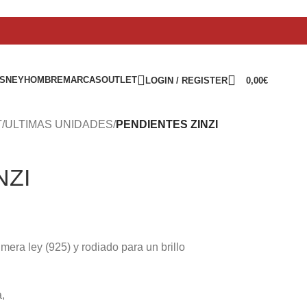
ISNEY
HOMBRE
MARCAS
OUTLET
LOGIN / REGISTER
0,00
€
T
/
ULTIMAS UNIDADES
/
PENDIENTES ZINZI
NZI
mera ley (925) y rodiado para un brillo
a,