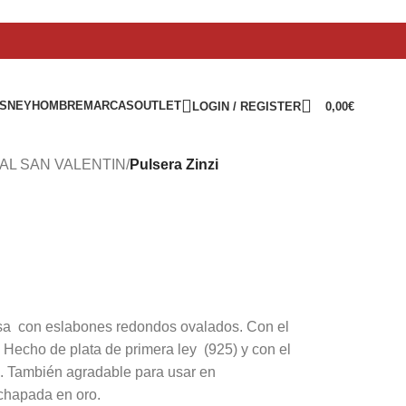
ISNEY
HOMBRE
MARCAS
OUTLET
LOGIN / REGISTER
0,00
€
AL SAN VALENTIN
/
Pulsera Zinzi
osa con eslabones redondos ovalados. Con el
. Hecho de plata de primera ley (925) y con el
ro. También agradable para usar en
 chapada en oro.