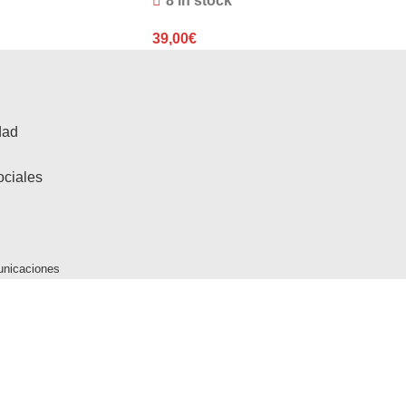
8 in stock
39,00
€
dad
ociales
unicaciones