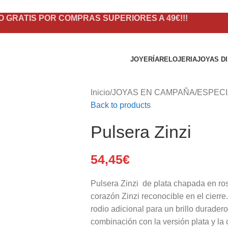
O GRATIS POR COMPRAS SUPERIORES A 49€!!!
JOYERÍA
RELOJERIA
JOYAS D
Inicio
/
JOYAS EN CAMPAÑA
/
ESPECI
Back to products
Pulsera Zinzi
54,45
€
Pulsera Zinzi de plata chapada en r
corazón Zinzi reconocible en el cierre
rodio adicional para un brillo durade
combinación con la versión plata y la