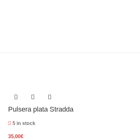
Pulsera plata Stradda
Pulsera Cor
5 in stock
Diamante Fi
35,00
€