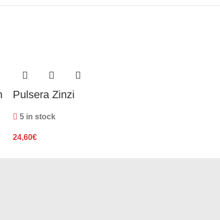
n
Pulsera Zinzi
Pulsera Zinz
5 in stock
3 in stock
24,60
€
66,55
€