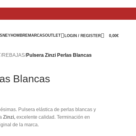
ISNEY
HOMBRE
MARCAS
OUTLET
LOGIN / REGISTER
0,00
€
T
/
REBAJAS
/
Pulsera Zinzi Perlas Blancas
las Blancas
lésimas. Pulsera elástica de perlas blancas y
a
Zinzi,
excelente calidad. Terminación en
iginal de la marca.