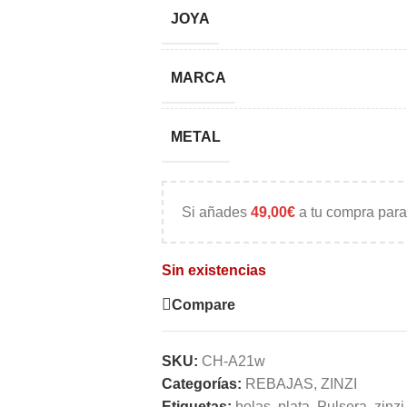
JOYA
MARCA
METAL
Si añades
49,00
€
a tu compra para
Sin existencias
Compare
SKU:
CH-A21w
Categorías:
REBAJAS
,
ZINZI
Etiquetas:
bolas
,
plata
,
Pulsera
,
zinzi