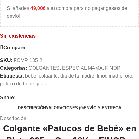
Si añades
49,00
€
a tu compra para no pagar gastos de
envío!
Sin existencias
Compare
SKU:
FCMP-135-2
Categorías:
COLGANTES
,
ESPECIAL MAMA
,
FINOR
Etiquetas:
bebé
,
colgante
,
día de la madre
,
finor
,
madre
,
oro
,
patuco de bebe
,
plata
Share:
DESCRIPCIÓN
VALORACIONES (0)
ENVÍO Y ENTREGA
Descripción
Colgante «Patucos de Bebé» en